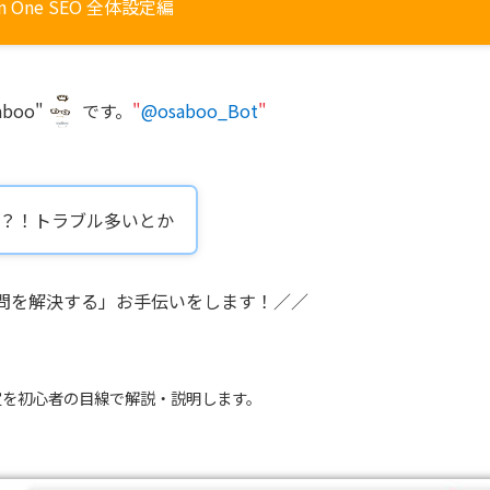
 in One SEO 全体設定編
boo"
です。
"
@osaboo_Bot
"
どうなの？！トラブル多いとか聞くけど…
疑問を解決する」お手伝いをします！／／
定を初心者の目線で解説・説明します。