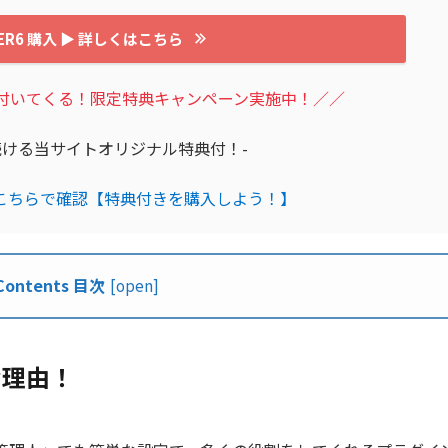
GER6 購入 ▶︎ 詳しくはこちら
が付いてくる！限定特典キャンペーン実施中！／／
続ける当サイトオリジナル特典付！-
こちらで確認【特典付きを購入しよう！】
Contents 目次
[
open
]
めな理由！